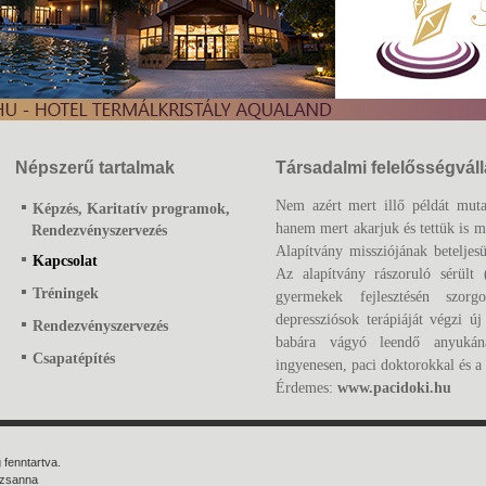
Népszerű tartalmak
Társadalmi felelősségvál
Nem azért mert illő példát muta
Képzés, Karitatív programok,
hanem mert akarjuk és tettük is m
Rendezvényszervezés
Alapítvány missziójának beteljes
Kapcsolat
Az alapítvány rászoruló sérült (
Tréningek
gyermekek fejlesztésén szorg
depressziósok terápiáját végzi ú
Rendezvényszervezés
babára vágyó leendő anyukán
Csapatépítés
ingyenesen, paci doktorokkal és 
Érdemes:
www.pacidoki.hu
 fenntartva.
uzsanna