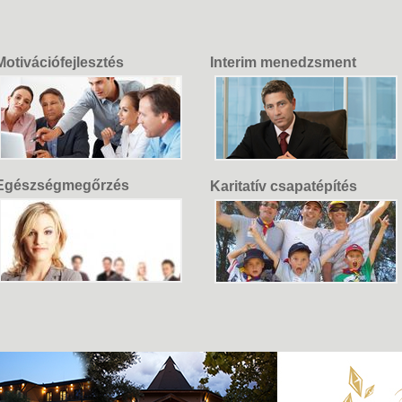
Motivációfejlesztés
Interim menedzsment
Egészségmegőrzés
Karitatív csapatépítés