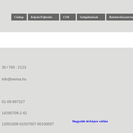
Címlap
Képzés/Fejlesztés
CSR
Szolgáltatások
Rendezvényszervez
30 / 760 - 2123
info@venna.hu
01-09-897327
14290709-2-42
Nagyobb térképre váltás
12001008-01037007-00100007