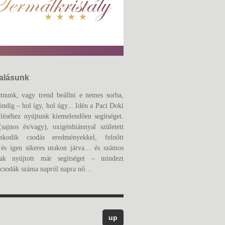
lalásunk
tnunk, vagy trend beállni e nemes sorba,
indig – hol így, hol úgy... Idén a Paci Doki
üléséhez nyújtunk kiemelendően segítséget.
sajnos és/vagy), oxigénhiánnyal született
oskodik csodás eredményekkel, felnőtt
j és igen sikeres utakon járva… és számos
ak nyújtott már segítséget – mindezt
a csodák száma napról napra nő…
up