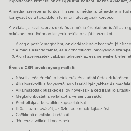
legfontosabb kiemelnünk az
együttműködést, közös akciókat, a
A média szerepe is fontos, hiszen a
média a társadalom tud
környezet és a társadalom fenntarthatóságának kérdései.
A vállalat, a civil szervezetek és a média érdekében is áll az 
miközben mindhárman kinyerik belőle a saját hasznukat.
A cég a pozitív megítélést, az eladások növekedését, jó hírneve
A média állandó témát, és a gondoskodó, befolyásoló szerepét
A civil szervezetek valóban tehetnek az eszményeikért, elérheti
Érvek a CSR-tevékenység mellett
Növeli a cég értékét a befektetők és a többi érdekelt körében
Alkalmazkodik a fogyasztói és vásárlói igényekhez és megfele
Alkalmazottak büszkék és így növekszik a cég iránti lojalitásuk
Megkülönbözteti a vállalatot a versenytársaktól
Kontrollálja a beszállítói kapcsolatokat
Erősíti az innovációt, az üzlet és termék-fejlesztést
Csökkenti a vállalat kiadásait
Jót tesz a vállalati image-nek