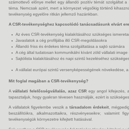
számottevő előnye mellet egy állandó pozitív témát szolgáltat 
téma. Nemcsak azért, mert a környezet végsőkig történő kihaszná
tevékenység egyelőre ritkán jellemző hazánkban.
A CSR-tevékenységhez kapcsolódó tanácsadásunk elvárt er
Az éves CSR-tevékenység kialakításához szükséges ismereta
Javaslatok a cég profiljába illő CSR-megoldásokra
Állandó friss és érdekes téma szolgáltatása a sajtó számára
A cég által tudatosan kommunikálni kívánt zöld vállalati imag
Sajtólista kialakításához és napi szintű kezeléséhez szüksége
A vállalat európai szintű versenyképességének növekedése, a f
Mit foglal magában a CSR-tevékenység?
A
vállalati felelősségvállalás, azaz CSR
egy angol kifejezés, 
tapasztaljuk, hogy gyakran tévesen használják, ezért is szükséges
A vállalatok figyelembe veszik a
társadalom érdekeit
, mégpedig
beszállítóikra, alkalmazottaikra, részvényeseikre; valamint 
tevékenységük környezetre kifejtett hatásával.