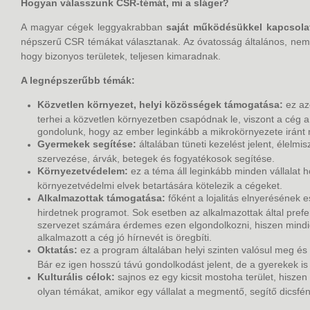
Hogyan válasszunk CSR-témát, mi a sláger?
A magyar cégek leggyakrabban
saját működésükkel kapcsola
népszerű CSR témákat választanak. Az óvatosság általános, nem s
hogy bizonyos területek, teljesen kimaradnak.
A legnépszerűbb témák:
Közvetlen környezet, helyi közösségek támogatása:
ez az
terhei a közvetlen környezetben csapódnak le, viszont a cég a
gondolunk, hogy az ember leginkább a mikrokörnyezete iránt m
Gyermekek segítése:
általában tüneti kezelést jelent, élel
szervezése, árvák, betegek és fogyatékosok segítése.
Környezetvédelem:
ez a téma áll leginkább minden vállala
környezetvédelmi elvek betartására kötelezik a cégeket.
Alkalmazottak támogatása:
főként a lojalitás elnyerésének
hirdetnek programot. Sok esetben az alkalmazottak által prefe
szervezet számára érdemes ezen elgondolkozni, hiszen mindig
alkalmazott a cég jó hírnevét is öregbíti.
Oktatás:
ez a program általában helyi szinten valósul meg és
Bár ez igen hosszú távú gondolkodást jelent, de a gyerekek is 
Kulturális célok:
sajnos ez egy kicsit mostoha terület, hiszen
olyan témákat, amikor egy vállalat a megmentő, segítő dicsf