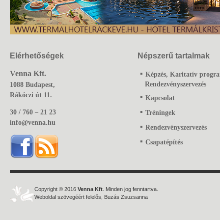
Elérhetőségek
Népszerű tartalmak
Venna Kft.
Képzés, Karitatív progr
Rendezvényszervezés
1088 Budapest,
Rákóczi út 11.
Kapcsolat
30 / 760 – 21 23
Tréningek
info@venna.hu
Rendezvényszervezés
Csapatépítés
Copyright © 2016
Venna Kft
. Minden jog fenntartva.
Weboldal szövegéért felelős, Buzás Zsuzsanna