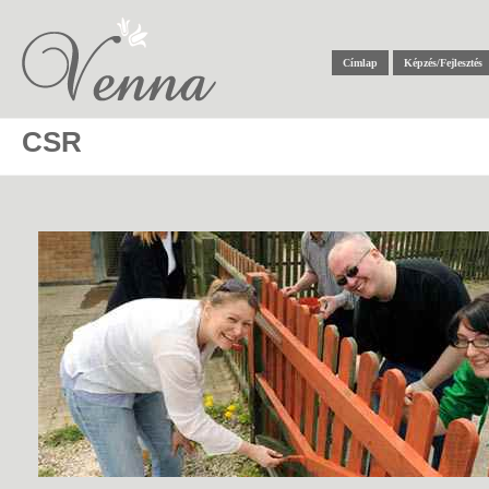
Ugrás a tartalomra
Címlap
Képzés/Fejlesztés
CSR