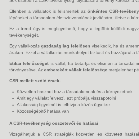
Sok esetben a CSR-tevékenység folytatására törvény kötelezi a v
Ellenben a vállalatok is felismerték az
önkéntes CSR-tevékenys
lépéseket a társadalom életszínvonalának javítására, illetve a kö
Ez a trend úgy is megfigyelhető, hogy a legtöbb külföldi nagyv
tevékenységét.
Egy vállalkozás
gazdaságilag felelősen
viselkedik, ha és amenn
árakon. Ezzel a vállalkozás munkahelyet biztosít és hozzájárul a 
Etikai felelősséget
is vállal, ha betartja és elismeri a társada
törvényesítve. Az
emberekért vállalt felelőssége
megjelenhet pé
CSR mellett szóló érvek:
Közvetlen hasznot hoz a társadalomnak és a környezetnek
Amit egy vállalat ’elvesz’, azt próbálja visszapótolni
A lakosság figyelmét is felhívja a közös ügyekre
Közösségépítő hatása van
A CSR-tevékenység összetevői és hatásai
Vizsgálhatjuk a CSR stratégiák közvetlen és közvetett hatásai