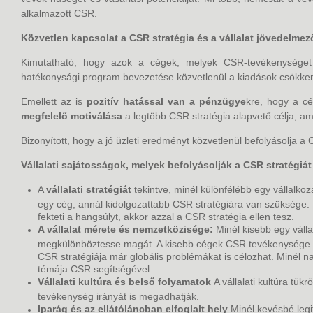
alkalmazott CSR.
Közvetlen kapcsolat a CSR stratégia és a vállalat jövedelme
Kimutatható, hogy azok a cégek, melyek CSR-tevékenységet 
hatékonysági program bevezetése közvetlenül a kiadások csökken
Emellett az is
pozitív hatással van a pénzügye
kre, hogy a cé
megfelelő motiválása
a legtöbb CSR stratégia alapvető célja, a
Bizonyított, hogy a jó üzleti eredményt közvetlenül befolyásolja a 
Vállalati sajátosságok, melyek befolyásolják a CSR stratégiát
A
vállalati stratégiát
tekintve, minél különfélébb egy vállalkoz
egy cég, annál kidolgozattabb CSR stratégiára van szüksége.
fekteti a hangsúlyt, akkor azzal a CSR stratégia ellen tesz.
A vállalat mérete és nemzetközisége:
Minél kisebb egy váll
megkülönböztesse magát. A kisebb cégek CSR tevékenysége ink
CSR stratégiája már globális problémákat is célozhat. Minél 
témája CSR segítségével.
Vállalati kultúra és belső folyamatok
A vállalati kultúra tü
tevékenység irányát is megadhatják.
Iparág és az ellátóláncban elfoglalt hely
Minél kevésbé legi