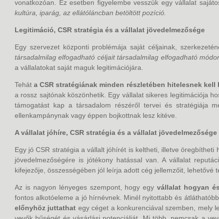
vonatkozóan. Ez esetben figyelembe vesszük egy vállalat sajáto
kultúra, iparág, az ellátóláncban betöltött pozíció.
Legitimáció, CSR stratégia és a vállalat jövedelmezősége
Egy szervezet központi problémája saját céljainak, szerkezeténe
társadalmilag elfogadható céljait társadalmilag elfogadható módo
a vállalatokat saját maguk legitimációjára.
Tehát
a CSR stratégiának minden részletében hitelesnek kell
a rossz sajtónak köszönhetik. Egy vállalat sikeres legitimációja h
támogatást kap a társadalom részéről tervei és stratégiája m
ellenkampánynak vagy éppen bojkottnak lesz kitéve.
A vállalat jóhíre, CSR stratégia és a vállalat jövedelmezősége
Egy jó CSR stratégia a vállalt jóhírét is keltheti, illetve öregbíthet
jövedelmezőségére is jótékony hatással van. A vállalat reputác
kifejezője, összességében jól leírja adott cég jellemzőit, lehetővé
Az is nagyon lényeges szempont, hogy egy
vállalat hogyan 
fontos alkotóeleme a jó hírnévnek. Minél nyitottabb és átlátható
előnyhöz juttathat
egy céget a konkurenciával szemben, mely leh
vevők hűségét és vásárlási potenciálját. Mi több, nemcsak a vev