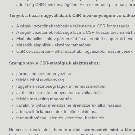
adott cég CSR tevékenységét is. Ez a szempont pl. a húsiparb
Tények a hazai nagyvállalatok CSR-tevékenységére vonatko
A cégek vezetőinek többsége felismerte a CSR fontosságát
A cégek vezetőinek többsége látja a CSR hosszú távú üzleti 
Első alappillér - aktív párbeszéd és az érintett csoportok bev
Második alappillér - elszámoltathatóság
CSR célcsoportjai – alkalmazottak, fogyasztók, részvényesek
Szempontok a CSR-stratégia kialakításához:
párbeszéd kezdeményezése
felelős lobbi tevékenység
független vezetőségi tagok a menedzsmentben
az üzleti etika intézményesítése a vállalatnál
felelős marketing magatartás
vállalatirányítási menedzsmentrendszerek alkalmazása
a beszállítói kapcsolatok felelős kialakítása
fenntarthatósági jelentés készítése, hitelesítés
Nemcsak a vállalatok, hanem
a civil szervezetek mint a társ